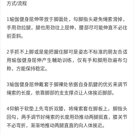
方式/流程
1瑜伽健身屈伸带放于脚面处，勾脚指头避免绳索滑掉，
手用劲拉腿，腿也用劲往上屈伸，腰部尽可能伸直不必往
前歪斜。
2手抓不上脚或是能把握住脚可是姿态不标准的朋友合适
用瑜伽健身屈伸产生輔助训练，仅有手和脚用劲遍布匀
称，方能保持稳定。
3瑜伽健身屈伸戴套于脚裸处依据自身肌腱的优劣来调节
绳索的长度，依靠脚部的支支撑点让人体挨近脚部。
4仰躺于软垫上先弯折双膝，将绳索套在脚板上，脚指头
回勾，两手调节好绳索的长度用劲推动两腿挺直，膝关节
不必弯折，渐渐地推动两腿直直的向人体挨近。