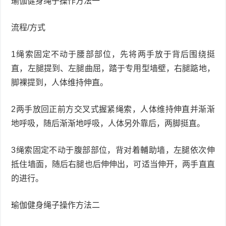
瑜伽健身绳子操作方法一
流程/方式
1绳索固定不动于腰部部位，先将两手放于背后围绕挺
直，左腿提到、左腿曲屈，踏于专用型墙壁，右腿踮地，
脚裸提到，人体维持伸直。
2两手放回正前方交叉式握紧绳索，人体维持伸直并渐渐
地呼吸，随后渐渐地呼吸，人体另外靠后，两脚挺直。
3绳索固定不动于腹部部位，背对着輔助墙，左腿依次伸
抵住墙面，随后右腿也后伸伸出，可适当伸开，两手直直
的进行。
瑜伽健身绳子操作方法二