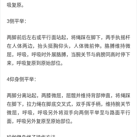
吸复原。
3侧平举：
两脚前后左右或平行面站起，将绳踩在脚下，两手执摇杆
在人体两边，抬头挺胸仰头，人体微前伸。胳膊维持微
屈，呼吸，呼吸时外展胳膊，当腕关节与肩膀同高时停下
来，呼吸复原到原始部位。
4仰身侧平举：
两脚分离站起，两膝微屈，屈髋并维持背部伸直，将绳踩
在脚下，拉力绳在脚底交叉式，双手挥手柄，维持腕关节
微屈，呼吸，呼吸另外将双手向两侧平举至与路面平行
面，呼吸另外复原至原始部位。