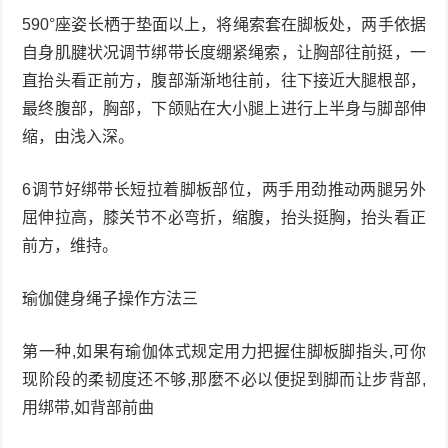
590°座姿长栖于垫面以上，将绳索套在脚板处，两手依据
自身肌腱状况调节绑带长度绷紧绳索，让胸部往前挺，一
直抬头看正前方，腹部渐渐地往前，往下接近大腿根部，
最终腹部，胸部，下颌贴在大小腿上进行上半身与脚部伸
缩，由浅入深。
6调节好绑带长短拉着脚板部位，两手用劲推动两腿另外
屈伸拉高，膝关节不必弯折，缩腹，抬头挺胸，抬头看正
前方，维持。
瑜伽健身绳子操作方法三
第一种,如果有瑜伽体式规定用力把握住脚板脚指头,可你
现阶段的柔韧度还不够,那麼不必以便捉到脚而让步背部,
用绑带,如背部前曲