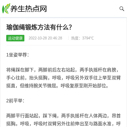
瑜伽绳锻炼方法有什么？
运动健康
2022-10-28 20:46:28
热度：3794℃
1坐姿举荐：
将绳踩在脚下，两脚前后左右站起，两手执摇杆在肩膀，
手心往前，抬头挺胸，呼吸，呼吸另外双手往上举至双臂
挺直，但维持腕关节微屈。呼吸复原至刚开始部位。
2前平举：
两脚平行面站起，踩下绳，两手执摇杆在人体两边，昂首
挺胸。呼吸，呼吸时双臂另外往前伸出至与路面水准，呼