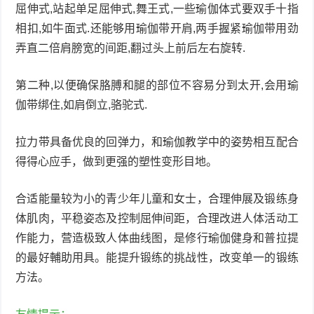
屈伸式,站起单足屈伸式,舞王式,一些瑜伽体式要双手十指
相扣,如牛面式.还能够用瑜伽带开肩,两手握紧瑜伽带用劲
弄直二倍肩膀宽的间距,翻过头上前后左右旋转.
第二种,以便确保胳膊和腿的部位不容易分到太开,会用瑜
伽带绑住,如肩倒立,骆驼式.
拉力带具备优良的回弹力，和瑜伽教学中的姿势相互配合
得得心应手，做到更强的塑性变形目地。
合适能量较为小的青少年儿童和女士，合理伸展及锻练身
体肌肉，平稳姿态及控制屈伸间距，合理改进人体活动工
作能力，营造极致人体曲线图，是修行瑜伽健身和普拉提
的最好輔助用具。能提升锻练的挑战性，改变单一的锻练
方法。