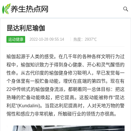
昆达利尼瑜伽
运动健康
2022-10-28 09:55:14
热度：2937℃
瑜伽起源于人类的感受。在几千年的各种各样文明行为过
程中，瑜伽知识致力于得到身心健康、开心和灵气醒悟的
性命。从古代印度的瑜伽健身修习聪明人，早已发觉每一
个身体里有一股贮备动能，埋伏在底端的第四节。现在有
22中传统式的瑜伽健身流派，都朝着同一总体目标：把这
熟睡的贮备动能唤起，把它提高。这股动能被称作“昆达
利尼”(Kundalini)。当昆达利尼提高时，人对天地万物的警
惕性和感应力非常机敏，所触碰行业的领悟力亦很高。