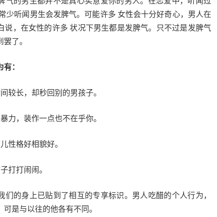
脾气的男生都并不是真心实意爱你的男人。在恋爱中，听闻过
非常少听闻男生会发脾气。可能许多 女性会十分好奇心，男人在
白说，在女性的许多 状况下男生都是发脾气。只不过是发脾气
到罢了。
为有：
时间较长，却秒回别的男孩子。
冷暴力，装作一点也不在乎你。
孩儿性格好相貌好。
孩子打打闹闹。
我们的身上已贴到了相互的专享标识。男人吃醋的个人行为，
，可是与以往的他各有不同。