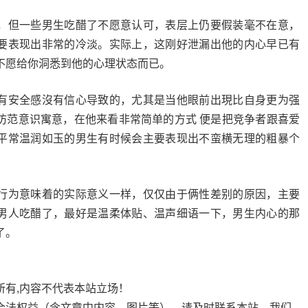
，但一些男生吃醋了不愿意认可，表层上仍要假装毫不在意，
要表现出非常的冷淡。实际上，这刚好泄漏出他的内心早已有
不愿给你洞悉到他的心理状态而已。
有安全感沒有信心导致的，尤其是当他眼前出現比自身更为强
防范意识寓意，在他来看非常简单的方式 便是把竞争者跟喜爱
平常温润如玉的男生有时候会主要表现出不蛮横无理的粗暴个
行为意味着的实际意义一样，仅仅由于俩性差别的原因，主要
男人吃醋了，最好是温柔体贴、温声细语一下，男生内心的那
了。
所有,内容不代表本站立场！
合法权益（含文章中内容、图片等），请及时联系本站，我们