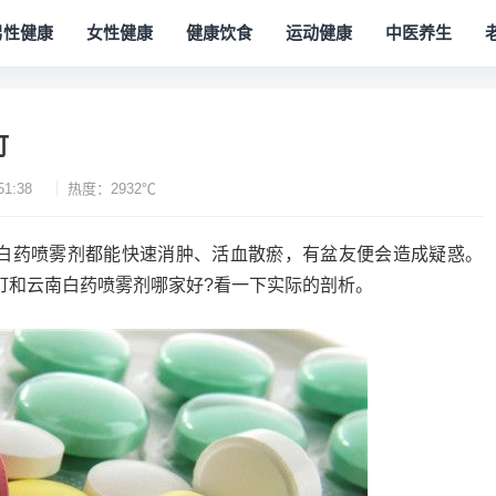
男性健康
女性健康
健康饮食
运动健康
中医养生
酊
51:38
热度：2932℃
白药喷雾剂都能快速消肿、活血散瘀，有盆友便会造成疑惑。
酊和云南白药喷雾剂哪家好?看一下实际的剖析。