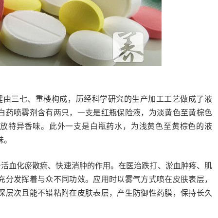
键由三七、重楼构成，历经科学研究的生产加工工艺做成了液
白药喷雾剂含有两只，一支是红瓶保险液，为淡黄色至黄棕色
放特异香味。此外一支是白瓶药水，为浅黄色至黄棕色的液
味。
备活血化瘀散瘀、快速消肿的作用。在医治跌打、淤血肿疼、肌
充分发挥着与众不同功效。应用时以雾气方式喷在皮肤表层，
深层次且能不错粘附在皮肤表层，产生防御性药膜，保持长久