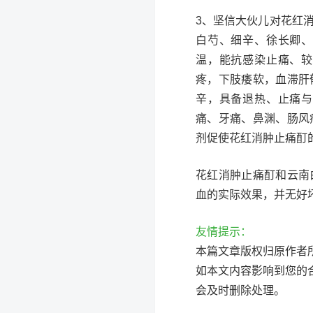
3、坚信大伙儿对花红
白芍、细辛、徐长卿、
温，能抗感染止痛、较
疼，下肢痿软，血滞肝
辛，具备退热、止痛与
痛、牙痛、鼻渊、肠风
剂促使花红消肿止痛酊
花红消肿止痛酊和云南
血的实际效果，并无好
友情提示：
本篇文章版权归原作者
如本文内容影响到您的
会及时删除处理。