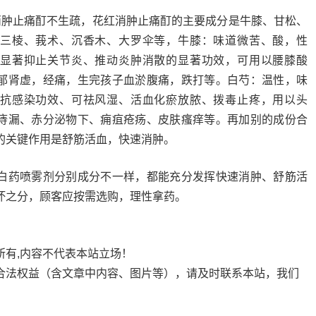
消肿止痛酊不生疏，花红消肿止痛酊的主要成分是牛膝、甘松、
三棱、莪术、沉香木、大罗伞等，牛膝：味道微苦、酸，性
显著抑止关节炎、推动炎肿消散的显著功效，可用以腰膝酸
郁肾虚，经痛，生完孩子血淤腹痛，跌打等。白芍：温性，味
抗感染功效、可祛风湿、活血化瘀放脓、拨毒止疼，用以头
痔漏、赤分泌物下、痈疽疮疡、皮肤瘙痒等。再加别的成份合
的关键作用是舒筋活血，快速消肿。
白药喷雾剂分别成分不一样，都能充分发挥快速消肿、舒筋活
坏之分，顾客应按需选购，理性拿药。
所有,内容不代表本站立场！
合法权益（含文章中内容、图片等），请及时联系本站，我们