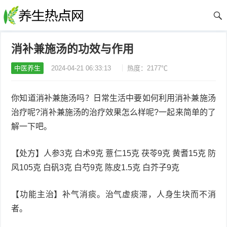
消补兼施汤的功效与作用
中医养生
2024-04-21 06:33:13
热度：2177℃
你知道消补兼施汤吗？日常生活中要如何利用消补兼施汤
治疗呢?消补兼施汤的治疗效果怎么样呢?一起来简单的了
解一下吧。
【处方】人参3克 白术9克 薏仁15克 茯苓9克 黄耆15克 防
风105克 白矾3克 白芍9克 陈皮1.5克 白芥子9克
【功能主治】补气消痰。治气虚痰滞，人身生块而不消
者。