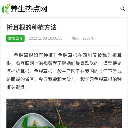
折耳根的种植方法
健康饮食
2022-11-08 10:06:35
热度：2706℃
鱼腥草根如何种植？鱼腥草根在四川又被称为折耳
根，看互联网上的视頻就了解她们最喜欢吃的一道菜便是
凉拌折耳根。鱼腥草根一般主产区于在我国的长江下游或
是南端的省区，今日我要和大伙儿一起学习鱼腥草根的种
植关键点。