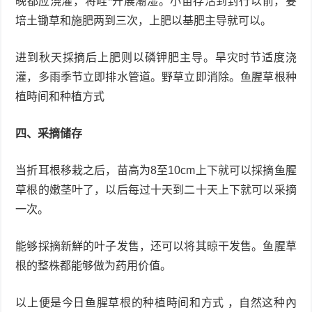
晚都应浇灌，将畦*开展潮湿。小苗存活到封行以前，要
培土锄草和施肥两到三次，上肥以基肥主导就可以。
进到秋天採摘后上肥则以磷钾肥主导。旱灾时节适度浇
灌，多雨季节立即排水管道。野草立即消除。鱼腥草根种
植時间和种植方式
四、采摘储存
当折耳根移栽之后，苗高为8至10cm上下就可以採摘鱼腥
草根的嫩茎叶了，以后每过十天到二十天上下就可以采摘
一次。
能够採摘新鮮的叶子发售，还可以将其晾干发售。鱼腥草
根的整株都能够做为药用价值。
以上便是今日鱼腥草根的种植時间和方式 ，自然这种內