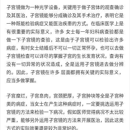
孑宫镜做为一种光学设备，关键用于做子宫体的观查确诊
及其医治，孑宫镜能够分成确诊及其手术治疗，表明它是
一种既能检验病症又能医治疾患的方式。在临床医学上是
有很重要的实际意义，许多 女士每一年妇科病查验都是
做一下子宫镜的查验，这是由于孑宫镜可以检验出许多
病症，有时女士结婚后不可以一切正常怀孕，也可以去做
孑宫镜检查可以详尽的掌握孑宫的生长发育状况，查询有
没有一切异常的状况造成，全是运用孑宫镜进去做分辨
的。因此，孑宫镜在许多 层面都拥有关键的实际意义，
应当多做掌握。
子宫糜烂，子宫息肉，宫颈肥厚，孑宫肿块等全是孑宫种
类的病症，当女士在产生这种病症时，一定要挑选运用孑
宫镜的方法来检验一下病况，假如医师觉得病况不太比较
严重，能够另外运用孑宫镜的方法来开展医治，因此这类
方式的实际效果還是较为非常好的。