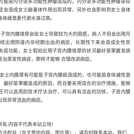
可能是内分泌多功能性肿瘤造成的，内分泌多功能性肿瘤是较
症会造成女士脑垂体作用出现异常，另外也会影响到女士身体
身体雌激素代谢水准过高。
，子宫内膜增厚会给女士导致较为大的困惑，病人不但会出現月
续出現阴道内非经期出血的病症，长期性下来会造成女性贫
免疫功能，女士假如出現子宫内膜增厚的状况最好是掌握发病
医治原发性病症，那样才能够 合理改进病症。
吗?女士内膜厚有可能是子宫内膜癌造成的，也可能是身体雌性激
，最好是掌握造成的原因，而且要采用适合的治疗措施，能够
还可以选用刮宫术疗法治疗，可以具有活血的功效，子宫内膜
出现异常流血的病症。
所有,内容不代表本站立场！
合法权益（含文章中内容、图片等），请及时联系本站，我们