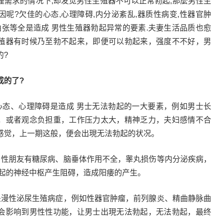
理需求的情况下,却发觉男性生殖器不可以正常勃起,那麼男性生
呢?欠佳的心态,心理障碍,内分泌紊乱,器质性病变,性器官肿
曲张等全是造成 男性生殖器勃起异常的要素.夫妻生活品质也愈
殖器有时候乃至勃不起来，即便可以勃起来，强度不不好，男
的?
成的了?
心态、心理障碍是造成 男士无法勃起的一大要素，例如男士长
，或者观念负担重，工作压力太大，精神乏力，夫妇感情不合
感觉，上一期这般，便会出現无法勃起的状况。
男性朋友有糖尿病、脑垂体作用不全，睾丸损伤等内分泌疾病，
勃起的神经中枢产生阻碍，造成阳痿的产生。
是漫性泌尿生殖病症，例如性器官肿瘤，前列腺炎、精曲静脉曲
会影响到男性性功能，让男士出現无法勃起，无法勃起，最终