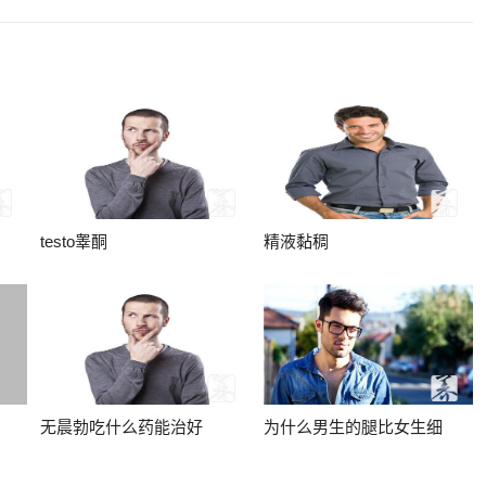
testo睾酮
精液黏稠
无晨勃吃什么药能治好
为什么男生的腿比女生细