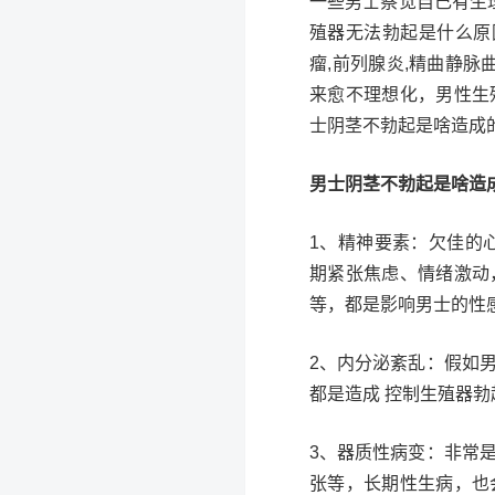
一些男士察觉自己有生
殖器无法勃起是什么原因
瘤,前列腺炎,精曲静脉
来愈不理想化，男性生
士阴茎不勃起是啥造成
男士阴茎不勃起是啥造
1、精神要素：欠佳的
期紧张焦虑、情绪激动
等，都是影响男士的性
2、内分泌紊乱：假如
都是造成 控制生殖器
3、器质性病变：非常
张等，长期性生病，也