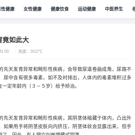
男性健康
女性健康
健康饮食
运动健康
中医养生
害竟如此大
31:00
热度：2622℃
的先天发育异常和畸形性疾病，会导致尿道卷曲成角，尿路不
，尿中含有很多毒素，如不及时排出，人体内的毒素堆积过多
在一定年龄内（３－５岁）给予矫治。
的先天发育异常和畸形性疾病，其阴茎体缩藏于体内，凸出外
。如果用手将阴茎皮肤向内挤压，阴茎体就会显露出来，但手
缩了。因此，有人把它叫做埋藏式阴茎。