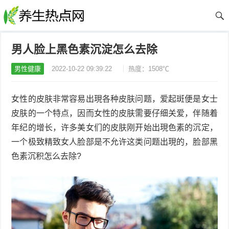
男人脸上黑色素沉淀怎么去除
男性健康
2022-10-22 09:39:22
热度：1508℃
女性的皮肤非常容易出現各种皮肤问题，爱起斑便是女士
皮肤的一个特点，因而女性的皮肤需要仔细关爱，伴随着
年纪的增长，许多美女们的皮肤刚开始出現色素的沉定，
一个极致精致女人脸部是不允许这类问题出現的，脸部黑
色素沉积怎么去除?