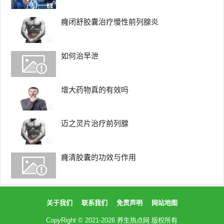
癃闭舒胶囊治疗慢性前列腺炎
如何治早泄
增大药物真的有效吗
迈之灵片治疗前列腺
癃清胶囊的功效与作用
关于我们
联系我们
免责声明
网站地图
CopyRight © 2021-2026
养生热点网
版权所有