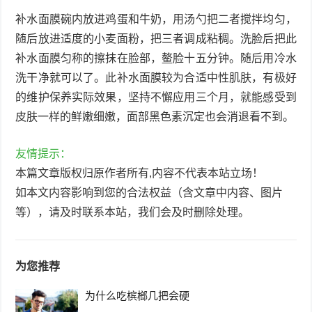
补水面膜碗内放进鸡蛋和牛奶，用汤勺把二者搅拌均匀，
随后放进适度的小麦面粉，把三者调成粘稠。洗脸后把此
补水面膜匀称的擦抹在脸部，鳌脸十五分钟。随后用冷水
洗干净就可以了。此补水面膜较为合适中性肌肤，有极好
的维护保养实际效果，坚持不懈应用三个月，就能感受到
皮肤一样的鲜嫩细嫩，面部黑色素沉定也会消退看不到。
友情提示：
本篇文章版权归原作者所有,内容不代表本站立场！
如本文内容影响到您的合法权益（含文章中内容、图片
等），请及时联系本站，我们会及时删除处理。
为您推荐
为什么吃槟榔几把会硬