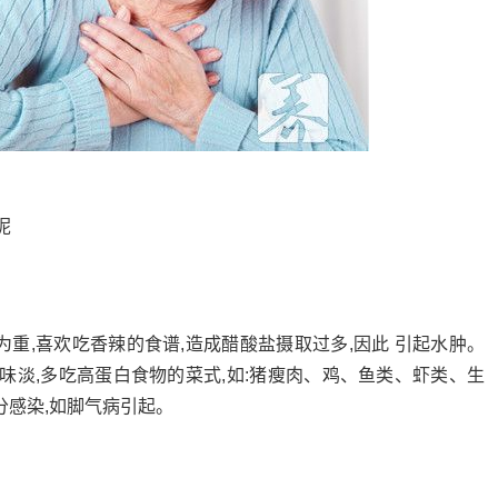
呢
重,喜欢吃香辣的食谱,造成醋酸盐摄取过多,因此 引起水肿。
味淡,多吃高蛋白食物的菜式,如:猪瘦肉、鸡、鱼类、虾类、生
分感染,如脚气病引起。