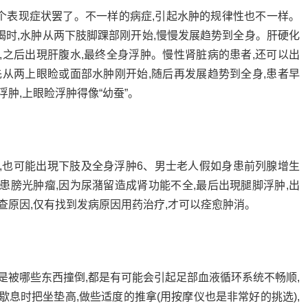
个表现症状罢了。不一样的病症,引起水肿的规律性也不一样。
竭时,水肿从两下肢脚踝部刚开始,慢慢发展趋势到全身。肝硬化
,之后出現肝腹水,最终全身浮肿。慢性肾脏病的患者,还可以出
先从两上眼睑或面部水肿刚开始,随后再发展趋势到全身,患者早
浮肿,上眼睑浮肿得像“幼蚕”。
症,也可能出現下肢及全身浮肿6、男士老人假如身患前列腺增生
患膀光肿瘤,因为尿潴留造成肾功能不全,最后出現腿脚浮肿,出
查原因,仅有找到发病原因用药治疗,才可以痊愈肿消。
是被哪些东西撞倒,都是有可能会引起足部血液循环系统不畅顺,
歇息时把坐垫高,做些适度的推拿(用按摩仪也是非常好的挑选),