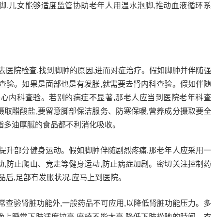
脚,儿女能够适度监管协助老年人用温水泡脚,推动血液循环系
去医院检查,找到脚肿的原因,进而对症治疗。假如脚肿并伴随强
科查验。如果是面部也是有发胀,就需要去肾内科查验。假如伴随
去心内科查验。若别的病症不显著,那老人应当到医院老年科查
摄取醋酸盐,要留意脚部保洁服务、防寒保暖,营养成分摄取要全
脂多油厚腻的食品都不利消化吸收。
度提升部分健身运动。假如脚肿伴随剧烈疼痛,那老年人应采用一
动,防止爬山、竞走等健身运动,防止病症加剧。密切关注控制药
品后,足部有发胀状况,应马上到医院。
常查验肾脏功能外,一般药品不可应用,以降低肾脏功能压力。多
晚上睡觉下肢适度拉高,座椅不能太高,降低下肢松驰的時间。衣