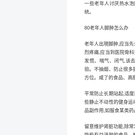
一些老年人讨厌热水泡
统。
80老年人脚肿怎么办
老年人出現脚肿,应当先
烈疼痛,应当到医院骨
发慌、喘气、闭气,该
验。不抽烟、防止很多
方位。咸了的食品、高
平常防止长期站起,适
些静止不动性的健身运
品副作用,如服食某类药
留意维护肾脏功能,除常
吃些有益消肿的食品，