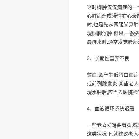
这时脚肿仅仅病症的一
心脏病造成漫性右心衰
时,也是先从两腿脚浮肿
現腿脚浮肿,但是,一般
晨醒来时,通常发觉脸部
3、长期性营养不良
贫血,会产生低蛋白血
或前列腺发炎,某些老人
現水肿后,应当去医院检
4、血液循环系统迟缓
一些老喜爱蜷曲着脚,或
这类状况下,就建议老人