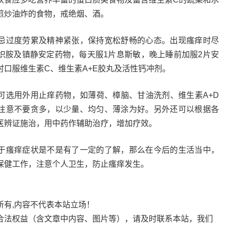
煎炒油炸的食物，戒绝烟、酒。
忌过度劳累及精神紧张，保持宽松舒畅的心态。出现瘙痒时尽
织胺及镇静安定药物，每天服1片息斯敏，晚上睡前加服2片安
时口服维生素C、维生素A+E胶丸及活性钙冲剂。
可选用外用止痒药物，如薄荷、樟脑、甘油洗剂、维生素A+D
注意不要贪多，以少量、均匀、薄涂为好。另外还可以根据各
医辨证施治，用中药作辅助治疗，增加疗效。
于瘙痒症状是不是有了一定的了解，那么在今后的生活当中，
保健工作，注意个人卫生，防止瘙痒发生。
所有,内容不代表本站立场！
合法权益（含文章中内容、图片等），请及时联系本站，我们