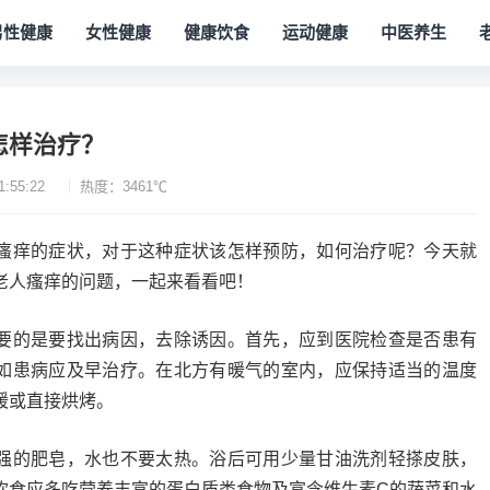
男性健康
女性健康
健康饮食
运动健康
中医养生
怎样治疗？
1:55:22
热度：3461℃
瘙痒的症状，对于这种症状该怎样预防，如何治疗呢？今天就
老人瘙痒的问题，一起来看看吧！
要的是要找出病因，去除诱因。首先，应到医院检查是否患有
如患病应及早治疗。在北方有暖气的室内，应保持适当的温度
暖或直接烘烤。
强的肥皂，水也不要太热。浴后可用少量甘油洗剂轻搽皮肤，
饮食应多吃营养丰富的蛋白质类食物及富含维生素C的蔬菜和水