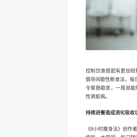
控制饮食搭配有更加轻轻松松
倡导间歇性断食法，每
令胃肠歇息，一周就能
性肾脏病。
持续进餐造成消化吸收
《8小时瘦身法》创作