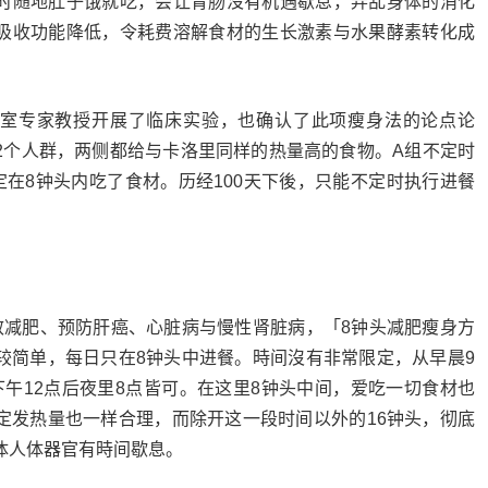
时随地肚子饿就吃，会让胃肠沒有机遇歇息，弄乱身体的消化
吸收功能降低，令耗费溶解食材的生长激素与水果酵素转化成
室专家教授开展了临床实验，也确认了此项瘦身法的论点论
2个人群，两侧都给与卡洛里同样的热量高的食物。A组不定时
定在8钟头内吃了食材。历经100天下後，只能不定时执行进餐
效减肥、预防肝癌、心脏病与慢性肾脏病，「8钟头减肥瘦身方
较简单，每日只在8钟头中进餐。時间沒有非常限定，从早晨9
下午12点后夜里8点皆可。在这里8钟头中间，爱吃一切食材也
定发热量也一样合理，而除开这一段时间以外的16钟头，彻底
体人体器官有時间歇息。