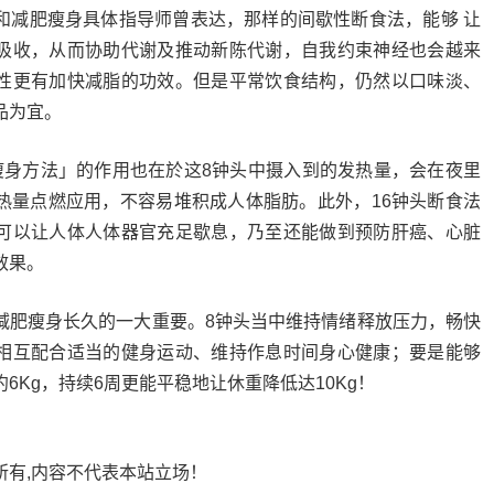
和减肥瘦身具体指导师曾表达，那样的间歇性断食法，能够 让
吸收，从而协助代谢及推动新陈代谢，自我约束神经也会越来
性更有加快减脂的功效。但是平常饮食结构，仍然以口味淡、
品为宜。
瘦身方法」的作用也在於这8钟头中摄入到的发热量，会在夜里
热量点燃应用，不容易堆积成人体脂肪。此外，16钟头断食法
可以让人体人体器官充足歇息，乃至还能做到预防肝癌、心脏
效果。
减肥瘦身长久的一大重要。8钟头当中维持情绪释放压力，畅快
相互配合适当的健身运动、维持作息时间身心健康；要是能够
6Kg，持续6周更能平稳地让休重降低达10Kg！
所有,内容不代表本站立场！