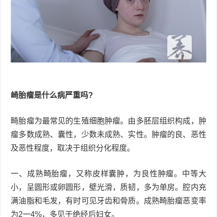
崎胎瘤是什么病严重吗?
畸胎瘤为最常见的生殖细胞肿瘤。由多胚层组织构成，肿
瘤多数成熟、囊性，少数未成熟、实性。肿瘤的良、恶性
及恶性程度，取决于组织分化程度。
一、成熟畸胎瘤，又称皮样囊肿，为良性肿瘤。中等大
小，呈圆形或卵圆形，壁光滑，质韧，多为单房。腔内充
满油脂和毛发，有时可见牙齿和骨质。成熟畸胎瘤恶变率
为2一4%，多见于绝经后妇女。