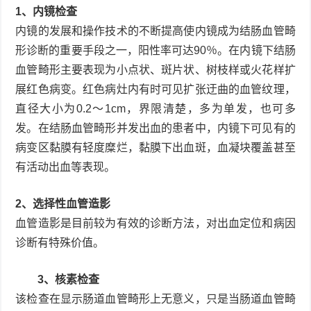
1、内镜检查
内镜的发展和操作技术的不断提高使内镜成为结肠血管畸
形诊断的重要手段之一，阳性率可达90％。在内镜下结肠
血管畸形主要表现为小点状、斑片状、树枝样或火花样扩
展红色病变。红色病灶内有时可见扩张迂曲的血管纹理，
直径大小为0.2～1cm，界限清楚，多为单发，也可多
发。在结肠血管畸形并发出血的患者中，内镜下可见有的
病变区黏膜有轻度糜烂，黏膜下出血斑，血凝块覆盖甚至
有活动出血等表现。
2、选择性血管造影
血管造影是目前较为有效的诊断方法，对出血定位和病因
诊断有特殊价值。
3、核素检查
该检查在显示肠道血管畸形上无意义，只是当肠道血管畸